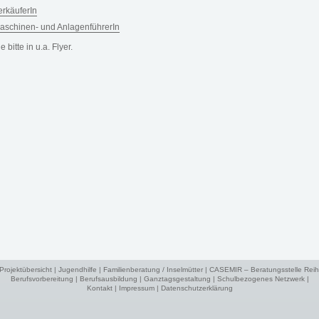
erkäuferIn
aschinen- und AnlagenführerIn
bitte in u.a. Flyer.
Projektübersicht
|
Jugendhilfe
|
Familienberatung / Inselmütter
|
CASEMIR – Beratungsstelle Reih
Berufsvorbereitung
|
Berufsausbildung
|
Ganztagsgestaltung
|
Schulbezogenes Netzwerk
|
Kontakt
|
Impressum
|
Datenschutzerklärung