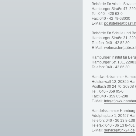
Behörde für Arbeit, Soziale
Hamburger Straße 47, 22
Tel: 040 - 428 63-0
Fax: 040 - 42 79-63030
E-Mail:
poststelle(at)basfi
Behörde für Schule und Be
Hamburger Straße 31, 22
Telefon: 040 - 42 82 80
E-Mail:
webmaster(at)bsb
Hamburger Institut für Beru
Hamburger Str. 131, 220
Telefon: 040 - 42 86 30
Handwerkskammer Hamb
Holstenwall 12, 20355 Ha
Postfach 30 24 70, 20308
Tel.: 040 - 359 05-0
Fax: 040 - 359 05-208
E-Mail:
info(at)hwk-hambu
Handelskammer Hamburg
Adolphsplatz 1, 20457 Ha
Telefon: 040 - 36 13 8-138
Telefax: 040 - 36 13 8-401
E-Mail:
service(at)hk24.de