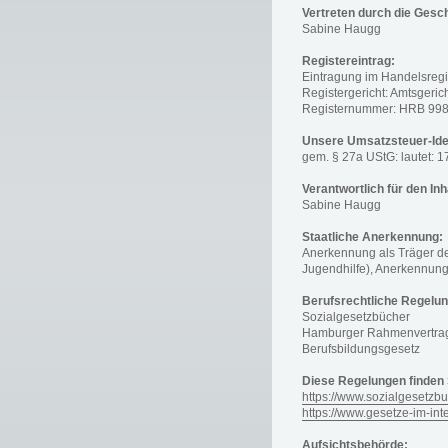
Vertreten durch die Gesc
Sabine Haugg
Registereintrag:
Eintragung im Handelsregi
Registergericht: Amtsgeri
Registernummer: HRB 99
Unsere Umsatzsteuer-Ide
gem. § 27a UStG: lautet: 
Verantwortlich für den Inh
Sabine Haugg
Staatliche Anerkennung:
Anerkennung als Träger de
Jugendhilfe), Anerkennung 
Berufsrechtliche Regelu
Sozialgesetzbücher
Hamburger Rahmenvertrag 
Berufsbildungsgesetz
Diese Regelungen finden 
https://www.sozialgesetzb
https://www.gesetze-im-int
Aufsichtsbehörde: