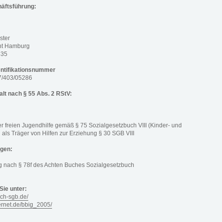
häftsführung:
ster
cht Hamburg
835
ntifikationsnummer
17/403/05286
alt nach § 55 Abs. 2 RStV:
r freien Jugendhilfe gemäß § 75 Sozialgesetzbuch VIII (Kinder- und
als Träger von Hilfen zur Erziehung § 30 SGB VIII
ngen:
nach § 78f des Achten Buches Sozialgesetzbuch
Sie unter:
uch-sgb.de/
ernet.de/bbig_2005/