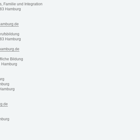
s, Familie und Integration
083 Hamburg
.hamburg.de
rufsbildung
083 Hamburg
.hamburg.de
fliche Bildung
83 Hamburg
urg
mburg
 Hamburg
rg.de
mburg